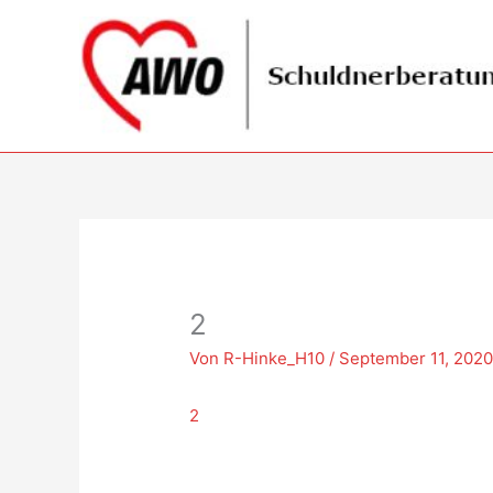
Zum
Inhalt
springen
2
Von
R-Hinke_H10
/
September 11, 202
2