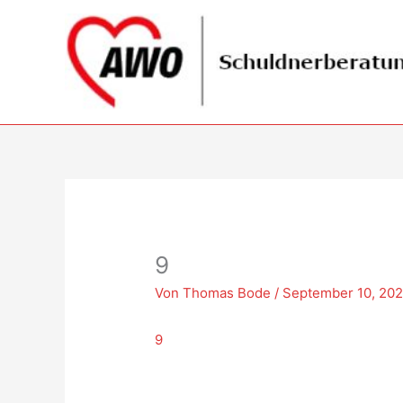
Zum
Inhalt
springen
9
Von
Thomas Bode
/
September 10, 20
9